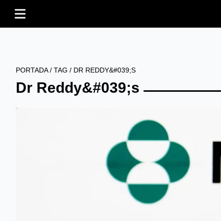
PORTADA
/
TAG
/
DR REDDY&#039;S
Dr Reddy&#039;s