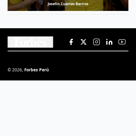
Joselin Cuartas Barrios
©
2026
,
Forbes Perú