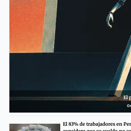
El 
Os
El 83% de trabajadores en Pe
considera que su sueldo no e