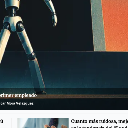
primer empleado
car Mora Velázquez
rú
Cuanto más ruidosa, mej
s