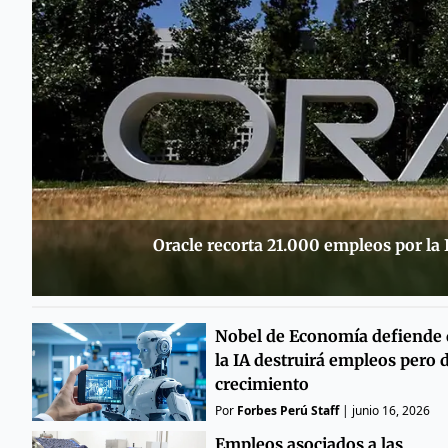
Oracle recorta 21.000 empleos por la 
Nobel de Economía defiende
la IA destruirá empleos pero 
crecimiento
Por
Forbes Perú Staff
|
junio 16, 2026
Empleos asociados a las