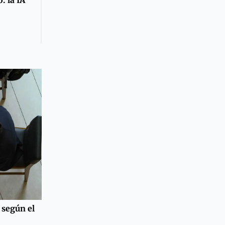
: la IA
 según el