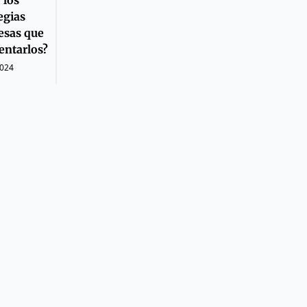
egias
esas que
entarlos?
2024