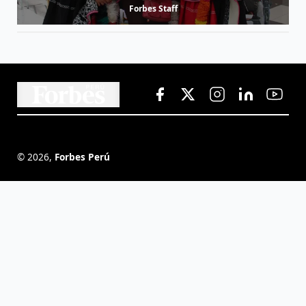
Forbes Staff
©
2026
,
Forbes Perú