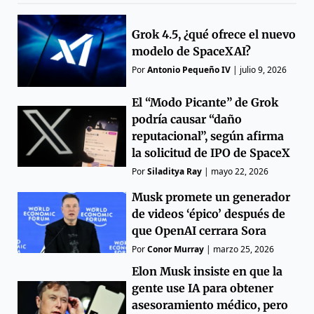
Grok 4.5, ¿qué ofrece el nuevo
modelo de SpaceXAI?
Por
Antonio Pequeño IV
|
julio 9, 2026
El “Modo Picante” de Grok
podría causar “daño
reputacional”, según afirma
la solicitud de IPO de SpaceX
Por
Siladitya Ray
|
mayo 22, 2026
Musk promete un generador
de videos ‘épico’ después de
que OpenAI cerrara Sora
Por
Conor Murray
|
marzo 25, 2026
Elon Musk insiste en que la
gente use IA para obtener
asesoramiento médico, pero