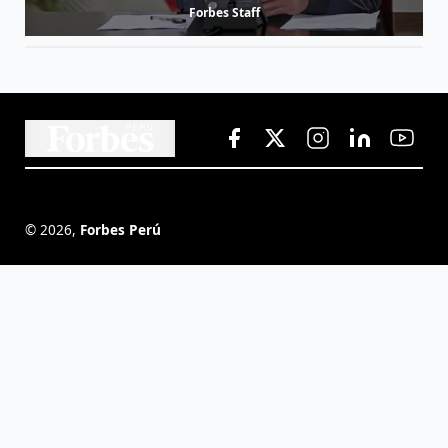
Forbes Staff
©
2026
,
Forbes Perú