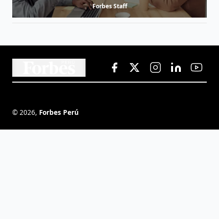
Forbes Staff
©
2026
,
Forbes Perú