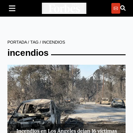
PORTADA
/
TAG
/
INCENDIOS
incendios
Incendios en Los Ángeles dejan 16 víctimas