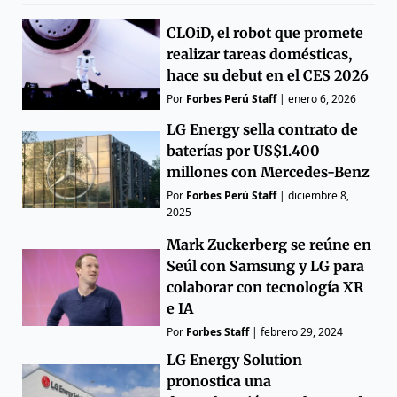
CLOiD, el robot que promete
realizar tareas domésticas,
hace su debut en el CES 2026
Por
Forbes Perú Staff
|
enero 6, 2026
LG Energy sella contrato de
baterías por US$1.400
millones con Mercedes-Benz
Por
Forbes Perú Staff
|
diciembre 8,
2025
Mark Zuckerberg se reúne en
Seúl con Samsung y LG para
colaborar con tecnología XR
e IA
Por
Forbes Staff
|
febrero 29, 2024
LG Energy Solution
pronostica una