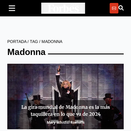
PORTADA
/
TAG
/
MADONNA
Madonna
La gira mundial de Madonna es la más
taquillera en lo que va de 2024
Mary Whitfill Roeloffs