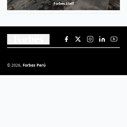
Forbes Staff
©
2026
,
Forbes Perú