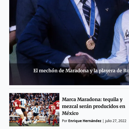
El mechón de Maradona y la playera de R
Marca Maradona: tequila y
mezcal serán producidos en
México
Por
Enrique Hernández
|
julio 27, 2022