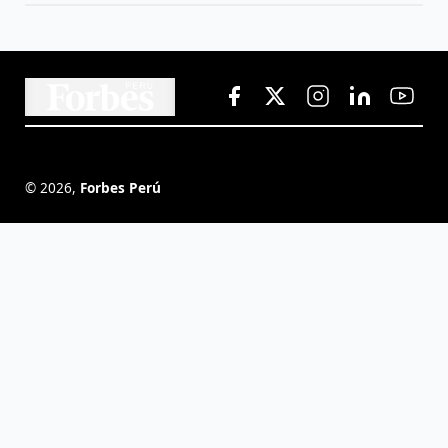
©
2026
,
Forbes Perú