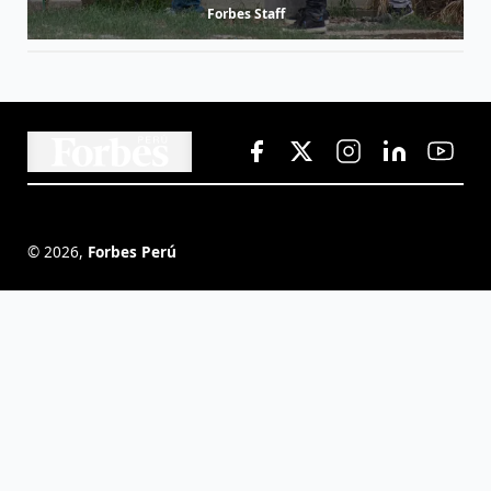
Forbes Staff
©
2026
,
Forbes Perú