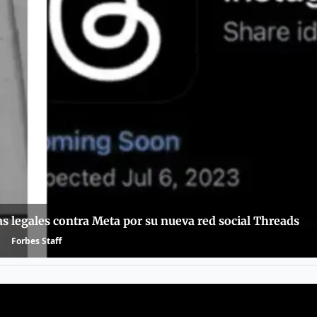
legales contra Meta por su nueva red social Threads
Forbes Staff