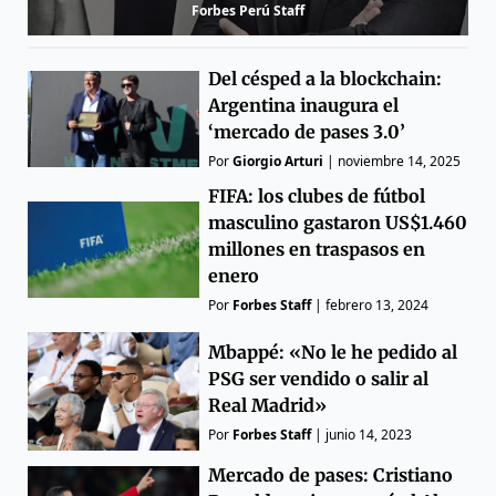
Forbes Perú Staff
Del césped a la blockchain:
Argentina inaugura el
‘mercado de pases 3.0’
Por
Giorgio Arturi
|
noviembre 14, 2025
FIFA: los clubes de fútbol
masculino gastaron US$1.460
millones en traspasos en
enero
Por
Forbes Staff
|
febrero 13, 2024
Mbappé: «No le he pedido al
PSG ser vendido o salir al
Real Madrid»
Por
Forbes Staff
|
junio 14, 2023
Mercado de pases: Cristiano