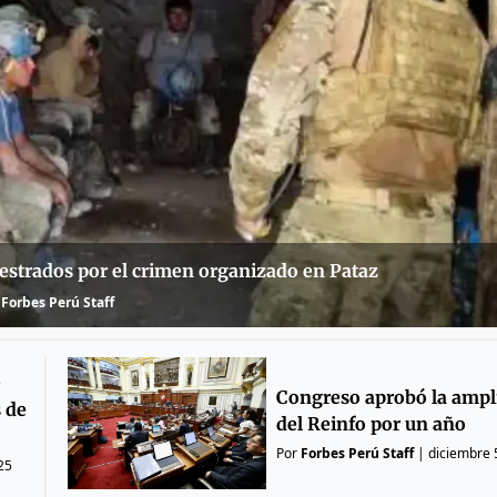
estrados por el crimen organizado en Pataz
Forbes Perú Staff
e
Congreso aprobó la ampl
s de
del Reinfo por un año
Por
Forbes Perú Staff
|
diciembre 
25