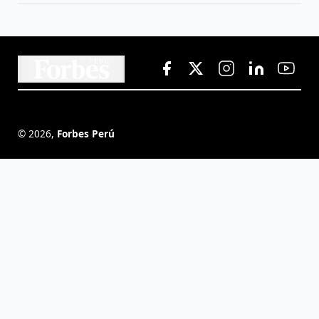
©
2026
,
Forbes Perú