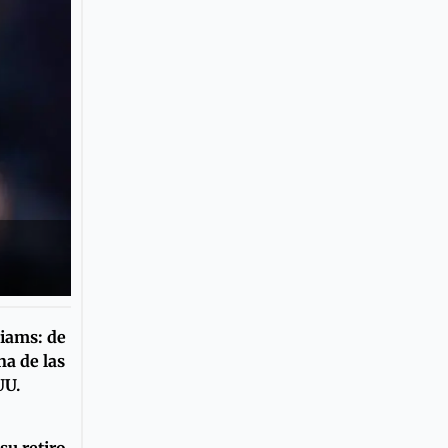
liams: de
na de las
UU.
su retiro