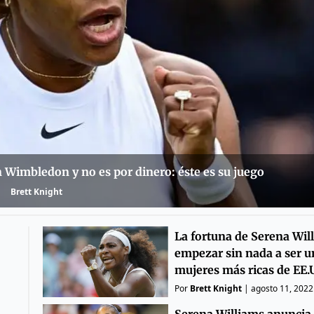
n Wimbledon y no es por dinero: éste es su juego
Brett Knight
La fortuna de Serena Wil
empezar sin nada a ser u
mujeres más ricas de EE.
Por
Brett Knight
|
agosto 11, 2022
Serena Williams anuncia 