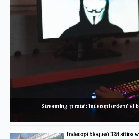
Streaming ‘pirata’: Indecopi ordenó el b
Indecopi bloqueó 328 sitios 