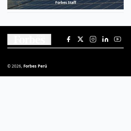
Forbes Staff
©
2026
,
Forbes Perú