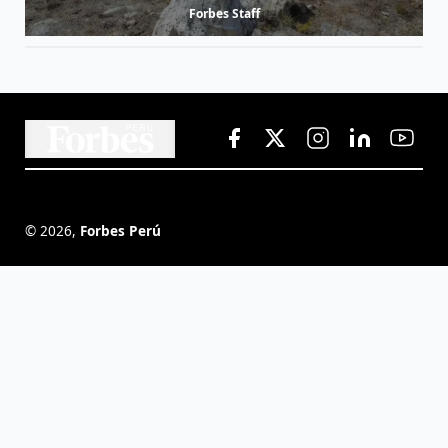
Forbes Staff
©
2026
,
Forbes Perú