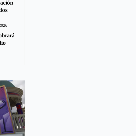
ración
ados
 2026
obrará
dio