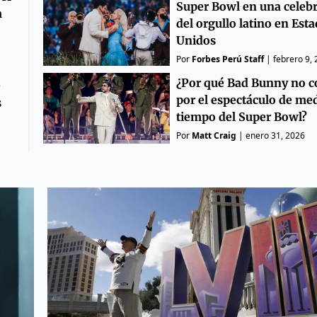
Super Bowl en una celeb
a
del orgullo latino en Est
Unidos
Por
Forbes Perú Staff
|
febrero 9,
¿Por qué Bad Bunny no c
e
por el espectáculo de me
s
tiempo del Super Bowl?
Por
Matt Craig
|
enero 31, 2026