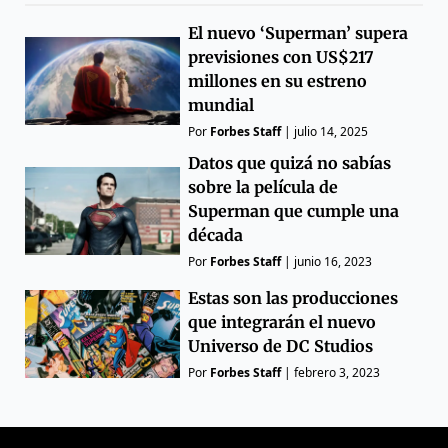
El nuevo ‘Superman’ supera
previsiones con US$217
millones en su estreno
mundial
Por
Forbes Staff
|
julio 14, 2025
Datos que quizá no sabías
sobre la película de
Superman que cumple una
década
Por
Forbes Staff
|
junio 16, 2023
Estas son las producciones
que integrarán el nuevo
Universo de DC Studios
Por
Forbes Staff
|
febrero 3, 2023