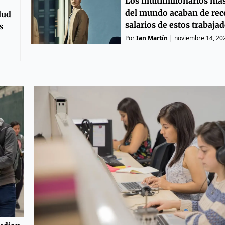
Los multimillonarios má
del mundo acaban de reco
lud
salarios de estos trabaja
s
Por
Ian Martín
|
noviembre 14, 20