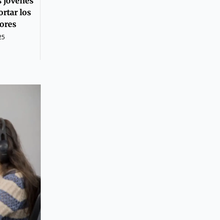
s jóvenes
rtar los
dores
25