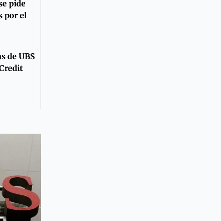
se pide
s por el
as de UBS
Credit