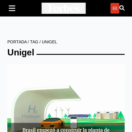
PORTADA
/
TAG
/
UNIGEL
Unigel
Brasil empezó a construir la planta de