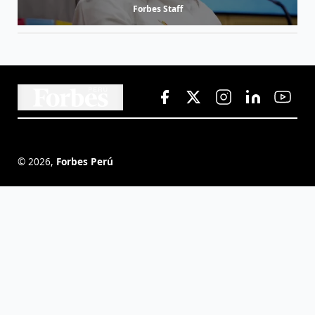
Forbes Staff
©
2026
,
Forbes Perú