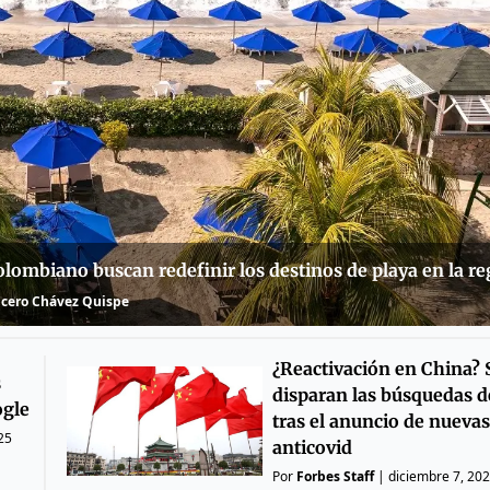
colombiano buscan redefinir los destinos de playa en la r
cero Chávez Quispe
¿Reactivación en China? 
s
disparan las búsquedas d
ogle
tras el anuncio de nueva
25
anticovid
Por
Forbes Staff
|
diciembre 7, 20