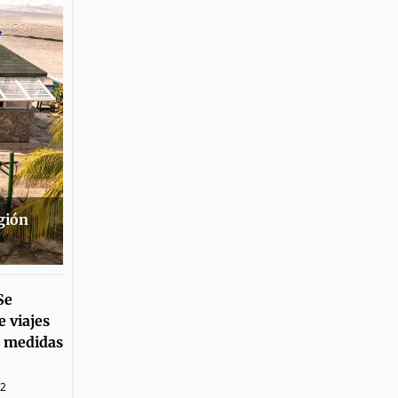
egión
Se
e viajes
s medidas
22