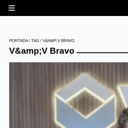
PORTADA
/
TAG
/
V&AMP;V BRAVO
V&amp;V Bravo