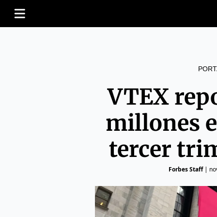
PORT
VTEX repo
millones e
tercer tri
Forbes Staff
|
no