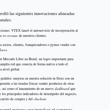
n
lló las siguientes innovaciones alineadas
ntales:
ricciones. VTEX lanzó el autoservicio de incorporación al
me-to-revenue
de nuestros clientes.
 a socios, clientes, franquiciadores o pymes vender con
laces
.
con Mercado Libre en Brasil, un logro importante para
 amplia red que conecta de forma nativa a todo el
a nivel global.
s pedidos: mejoras en nuestra solución in-Store con un
 permite a las tiendas físicas vender productos de otras
e
, así como el lanzamiento de un nuevo
dashboard
que
e los principales indicadores de desempeño del negocio,
 carrito de compra y del
checkout
.
resentó mejoras que impulsan el comercio