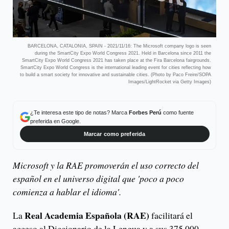
BARCELONA, CATALONIA, SPAIN - 2021/11/16: The Microsoft company logo is seen
during the SmartCity Expo World Congress 2021. Held in Barcelona since 2011 the
SmartCity Expo World Congress 2021 has taken place at the Fira Barcelona fairgrounds.
SmartCity Expo World Congress is the international leading event for cities reflecting how
to build a smart society for innovative and sustainable cities. (Photo by Paco Freire/SOPA
Images/LightRocket via Getty Images)
¿Te interesa este tipo de notas? Marca
Forbes Perú
como fuente
preferida en Google.
Marcar como preferida
Microsoft y la RAE promoverán el uso correcto del
español en el universo digital que 'poco a poco
comienza a hablar el idioma'.
Real Academia Española (RAE)
La
facilitará el
acceso al Diccionario de la Lengua y a sus 375.000