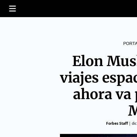
PORT
Elon Mus
viajes espa
ahora va 
M
Forbes Staff
|
di