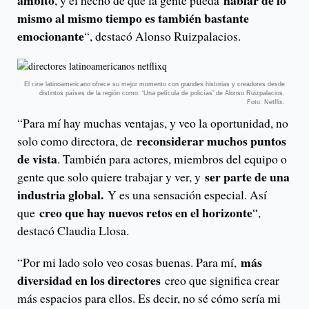
ámbito
hablar de lo
, y el hecho de que la gente pueda
mismo al mismo tiempo es también bastante
emocionante
“, destacó Alonso Ruizpalacios.
El cine latinoamericano ofrece su mejor momento con grandes historias y creadores desde
distintos países de la región como: ‘Una película de policías’ de Alonso Ruizpalacios.
Foto: Netflix.
“Para mí hay muchas ventajas, y veo la oportunidad, no
reconsiderar muchos puntos
solo como directora, de
de vista
. También para actores, miembros del equipo o
ser parte de una
gente que solo quiere trabajar y ver, y
industria global.
Y es una sensación especial. Así
creo que hay nuevos retos en el horizonte
que
“,
destacó Claudia Llosa.
más
“Por mi lado solo veo cosas buenas. Para mí,
diversidad en los directores
creo que significa crear
más espacios para ellos. Es decir, no sé cómo sería mi