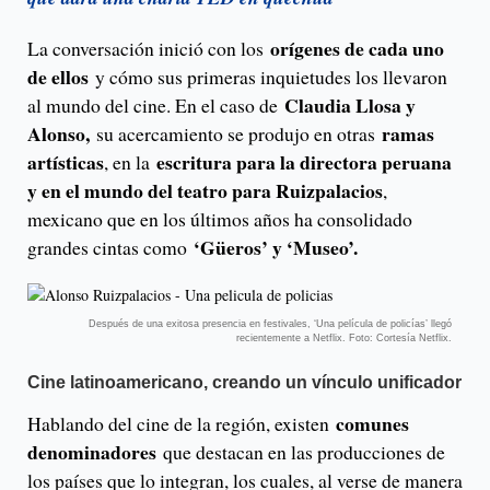
orígenes de cada uno
La conversación inició con los
de ellos
y cómo sus primeras inquietudes los llevaron
Claudia Llosa y
al mundo del cine. En el caso de
Alonso,
ramas
su acercamiento se produjo en otras
artísticas
escritura para la directora peruana
, en la
y en el mundo del teatro para Ruizpalacios
,
mexicano que en los últimos años ha consolidado
‘Güeros’ y ‘Museo’.
grandes cintas como
Después de una exitosa presencia en festivales, ‘Una película de policías’ llegó
recientemente a Netflix. Foto: Cortesía Netflix.
Cine latinoamericano, creando un vínculo unificador
comunes
Hablando del cine de la región, existen
denominadores
que destacan en las producciones de
los países que lo integran, los cuales, al verse de manera