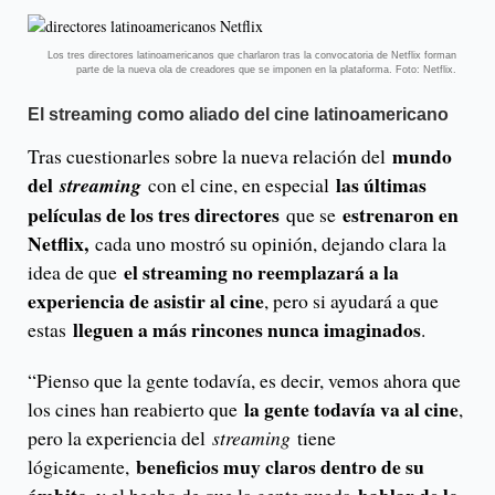
Los tres directores latinoamericanos que charlaron tras la convocatoria de Netflix forman
parte de la nueva ola de creadores que se imponen en la plataforma. Foto: Netflix.
El streaming como aliado del cine latinoamericano
mundo
Tras cuestionarles sobre la nueva relación del
del
las últimas
streaming
con el cine, en especial
películas de los tres directores
estrenaron en
que se
Netflix,
cada uno mostró su opinión, dejando clara la
el streaming no reemplazará a la
idea de que
experiencia de asistir al cine
, pero si ayudará a que
lleguen a más rincones nunca imaginados
estas
.
“Pienso que la gente todavía, es decir, vemos ahora que
la gente todavía va al cine
los cines han reabierto que
,
pero la experiencia del
streaming
tiene
beneficios muy claros dentro de su
lógicamente,