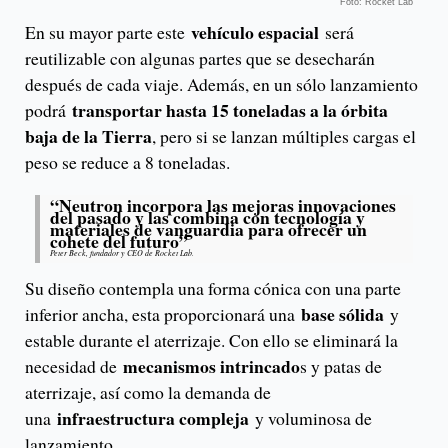
Foto: Rocket Lab
vehículo espacial
En su mayor parte este
será
reutilizable con algunas partes que se desecharán
después de cada viaje. Además, en un sólo lanzamiento
transportar hasta 15 toneladas a la órbita
podrá
baja de la Tierra
, pero si se lanzan múltiples cargas el
peso se reduce a 8 toneladas.
“Neutron incorpora las mejoras innovaciones
del pasado y las combina con tecnología y
materiales de vanguardia para ofrecer un
cohete del futuro”
Peter Beck, fundador y CEO de Rocket Lab.
Su diseño contempla una forma cónica con una parte
base sólida
inferior ancha, esta proporcionará una
y
estable durante el aterrizaje. Con ello se eliminará la
mecanismos intrincado
necesidad de
s y patas de
aterrizaje, así como la demanda de
infraestructura compleja
una
y voluminosa de
lanzamiento.