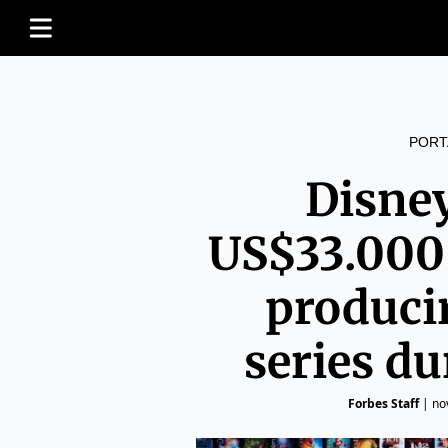
PORT
Disney
US$33.000
producir
series du
Forbes Staff
|
no