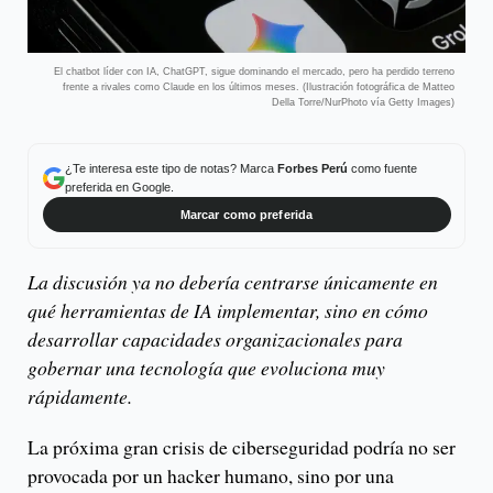
El chatbot líder con IA, ChatGPT, sigue dominando el mercado, pero ha perdido terreno
frente a rivales como Claude en los últimos meses. (Ilustración fotográfica de Matteo
Della Torre/NurPhoto vía Getty Images)
¿Te interesa este tipo de notas? Marca
Forbes Perú
como fuente
preferida en Google.
Marcar como preferida
La discusión ya no debería centrarse únicamente en
qué herramientas de IA implementar, sino en cómo
desarrollar capacidades organizacionales para
gobernar una tecnología que evoluciona muy
rápidamente.
La próxima gran crisis de ciberseguridad podría no ser
provocada por un hacker humano, sino por una