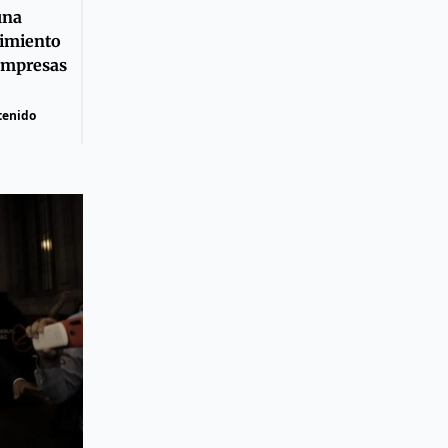
una
cimiento
oempresas
tenido