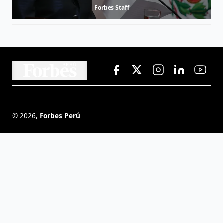
Forbes Staff
©
2026
,
Forbes Perú