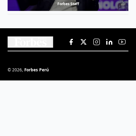
Forbes Staff
©
2026
,
Forbes Perú