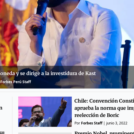
neda y se dirige a la investidura de Kast
Forbes Perú Staff
Chile: Convención Consti
n
aprueba la norma que im
reelección de Boric
Por
Forbes Staff
|
junio 3, 2022
su
Premio Nobel, prominen