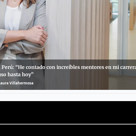
 Perú: “He contado con increíbles mentores en mi carrera
uso hasta hoy”
Laura Villahermosa