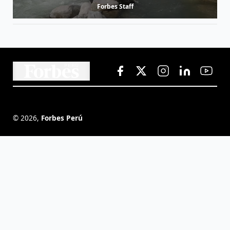
Forbes Staff
©
2026
,
Forbes Perú