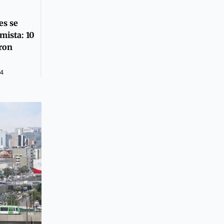
es se
mista: 10
ron
24