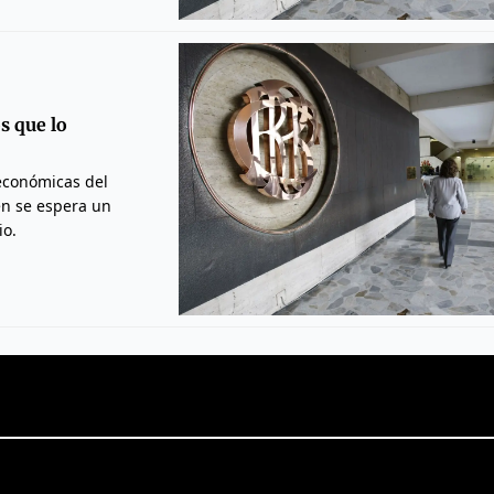
s que lo
económicas del
én se espera un
io.