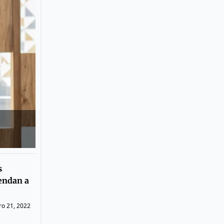
s
iendan a
ro 21, 2022