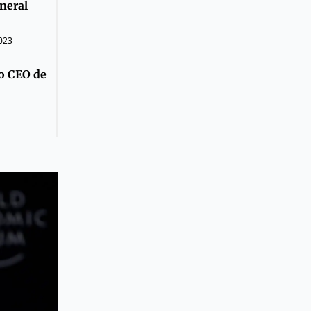
neral
023
vo CEO de