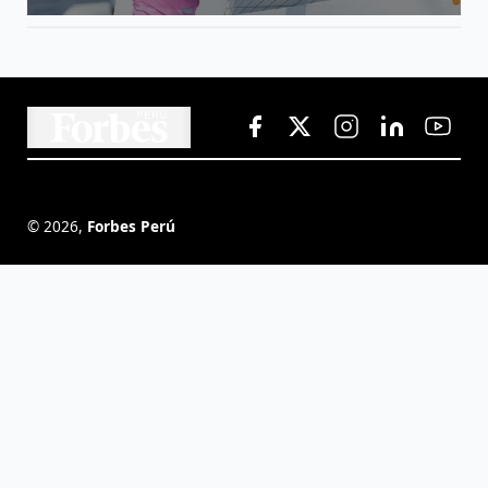
©
2026
,
Forbes Perú