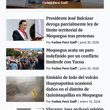
Forbes Perú Staff
Presidente José Balcázar
deroga parcialmente ley de
límite territorial de
Moquegua tras protestas
Por
Forbes Perú Staff
|
junio 30, 2026
Moquegua acata un paro
indefinido por un conflicto
limítrofe con Tacna
Por
Forbes Perú Staff
|
junio 30, 2026
Emisión de lodo del volcán
Huaynaputina ocasionó
daños en el distrito de
Quinistaquillas en Moquegua
Por
Forbes Perú Staff
|
enero 16, 2026
Vizcarra: juez rechazó prisión